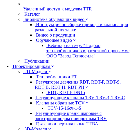
Удаленный доступ к модулям TTR
Каталог
Библиотека обучающих видео
Инструкция по сборке привода и клапана при
раздельной поставке
Видео о продукции
Обучающее видео
Вебинар на тему: "Подбор
теплообменников в расчетной программе
ООО "Завод Теплосила".
Публикации
Проектировщикам
2D-Модели
Теплообменники ЕТ
Регуляторы давления RDT, RDT-P, RDT-S,
RDT-B, RDT-H, RDT-PH
RDT, RDT-P DN15
Регулирующие клапаны TRV, TRV-3, TRV-C
Клапаны обратные TCV
TCV-15-16сч-1-S
Регулирующие краны шаровые с
электроприводом поворотным TBV
Грязевики вертикальные ТГВА
3D-Модели