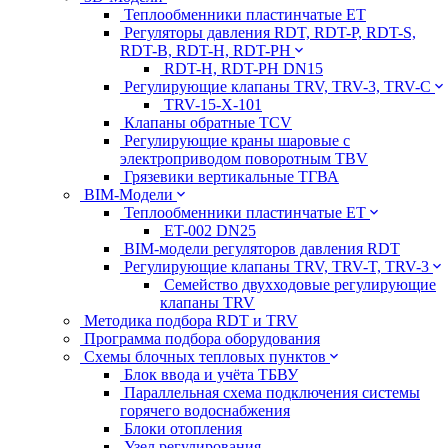
Теплообменники пластинчатые ЕТ
Регуляторы давления RDT, RDT-P, RDT-S,
RDT-B, RDT-H, RDT-PH
RDT-H, RDT-PH DN15
Регулирующие клапаны TRV, TRV-3, TRV-C
TRV-15-X-101
Клапаны обратные TCV
Регулирующие краны шаровые с
электроприводом поворотным TBV
Грязевики вертикальные ТГВА
BIM-Модели
Теплообменники пластинчатые ЕТ
ET-002 DN25
BIM-модели регуляторов давления RDT
Регулирующие клапаны TRV, TRV-T, TRV-3
Семейство двухходовые регулирующие
клапаны TRV
Методика подбора RDT и TRV
Программа подбора оборудования
Схемы блочных тепловых пунктов
Блок ввода и учёта ТБВУ
Параллельная схема подключения системы
горячего водоснабжения
Блоки отопления
Узел регулирования