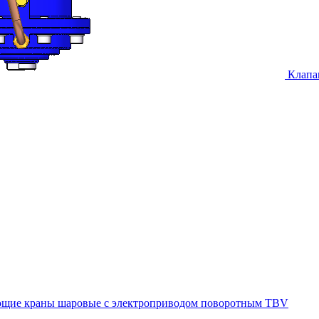
Клапа
щие краны шаровые с электроприводом поворотным TBV