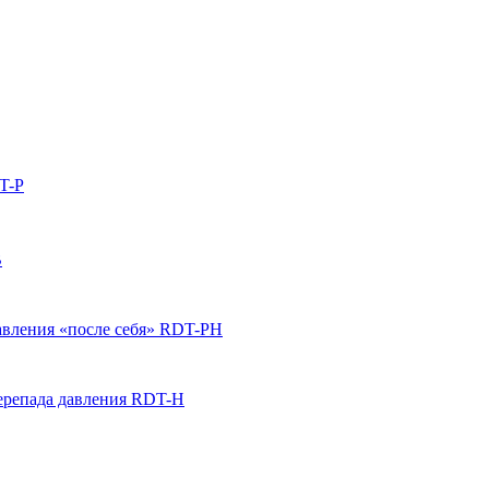
T-P
B
вления «после себя» RDT-PH
ерепада давления RDT-H