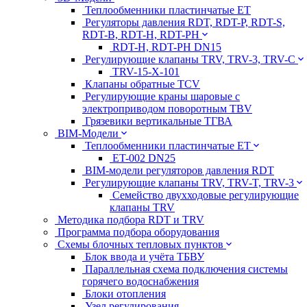
Теплообменники пластинчатые ЕТ
Регуляторы давления RDT, RDT-P, RDT-S,
RDT-B, RDT-H, RDT-PH
RDT-H, RDT-PH DN15
Регулирующие клапаны TRV, TRV-3, TRV-C
TRV-15-X-101
Клапаны обратные TCV
Регулирующие краны шаровые с
электроприводом поворотным TBV
Грязевики вертикальные ТГВА
BIM-Модели
Теплообменники пластинчатые ЕТ
ET-002 DN25
BIM-модели регуляторов давления RDT
Регулирующие клапаны TRV, TRV-T, TRV-3
Семейство двухходовые регулирующие
клапаны TRV
Методика подбора RDT и TRV
Программа подбора оборудования
Схемы блочных тепловых пунктов
Блок ввода и учёта ТБВУ
Параллельная схема подключения системы
горячего водоснабжения
Блоки отопления
Узел регулирования