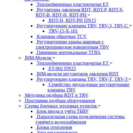
Теплообменники пластинчатые ЕТ
Регуляторы давления RDT, RDT-P, RDT-S,
RDT-B, RDT-H, RDT-PH
RDT-H, RDT-PH DN15
Регулирующие клапаны TRV, TRV-3, TRV-C
TRV-15-X-101
Клапаны обратные TCV
Регулирующие краны шаровые с
электроприводом поворотным TBV
Грязевики вертикальные ТГВА
BIM-Модели
Теплообменники пластинчатые ЕТ
ET-002 DN25
BIM-модели регуляторов давления RDT
Регулирующие клапаны TRV, TRV-T, TRV-3
Семейство двухходовые регулирующие
клапаны TRV
Методика подбора RDT и TRV
Программа подбора оборудования
Схемы блочных тепловых пунктов
Блок ввода и учёта ТБВУ
Параллельная схема подключения системы
горячего водоснабжения
Блоки отопления
Узел регулирования