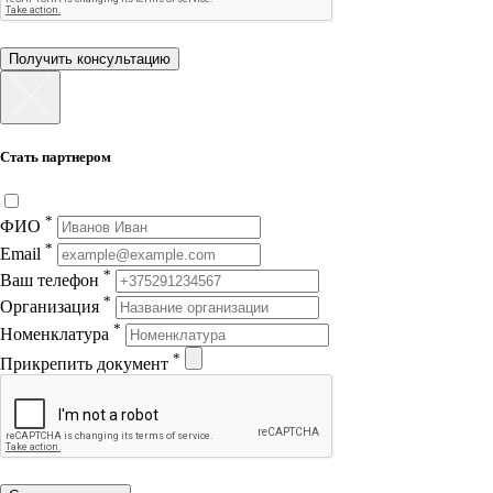
Получить консультацию
Стать партнером
*
ФИО
*
Email
*
Ваш телефон
*
Организация
*
Номенклатура
*
Прикрепить документ