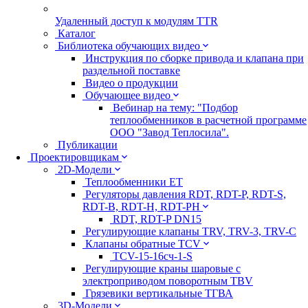
Удаленный доступ к модулям TTR
Каталог
Библиотека обучающих видео
Инструкция по сборке привода и клапана при
раздельной поставке
Видео о продукции
Обучающее видео
Вебинар на тему: "Подбор
теплообменников в расчетной программе
ООО "Завод Теплосила".
Публикации
Проектировщикам
2D-Модели
Теплообменники ЕТ
Регуляторы давления RDT, RDT-P, RDT-S,
RDT-B, RDT-H, RDT-PH
RDT, RDT-P DN15
Регулирующие клапаны TRV, TRV-3, TRV-C
Клапаны обратные TCV
TCV-15-16сч-1-S
Регулирующие краны шаровые с
электроприводом поворотным TBV
Грязевики вертикальные ТГВА
3D-Модели