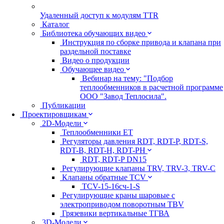
Удаленный доступ к модулям TTR
Каталог
Библиотека обучающих видео
Инструкция по сборке привода и клапана при
раздельной поставке
Видео о продукции
Обучающее видео
Вебинар на тему: "Подбор
теплообменников в расчетной программе
ООО "Завод Теплосила".
Публикации
Проектировщикам
2D-Модели
Теплообменники ЕТ
Регуляторы давления RDT, RDT-P, RDT-S,
RDT-B, RDT-H, RDT-PH
RDT, RDT-P DN15
Регулирующие клапаны TRV, TRV-3, TRV-C
Клапаны обратные TCV
TCV-15-16сч-1-S
Регулирующие краны шаровые с
электроприводом поворотным TBV
Грязевики вертикальные ТГВА
3D-Модели