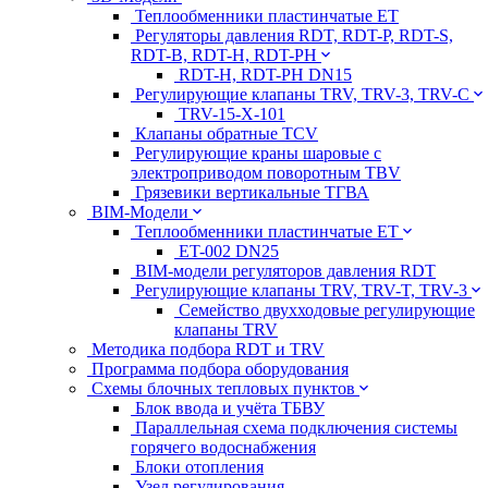
Теплообменники пластинчатые ЕТ
Регуляторы давления RDT, RDT-P, RDT-S,
RDT-B, RDT-H, RDT-PH
RDT-H, RDT-PH DN15
Регулирующие клапаны TRV, TRV-3, TRV-C
TRV-15-X-101
Клапаны обратные TCV
Регулирующие краны шаровые с
электроприводом поворотным TBV
Грязевики вертикальные ТГВА
BIM-Модели
Теплообменники пластинчатые ЕТ
ET-002 DN25
BIM-модели регуляторов давления RDT
Регулирующие клапаны TRV, TRV-T, TRV-3
Семейство двухходовые регулирующие
клапаны TRV
Методика подбора RDT и TRV
Программа подбора оборудования
Схемы блочных тепловых пунктов
Блок ввода и учёта ТБВУ
Параллельная схема подключения системы
горячего водоснабжения
Блоки отопления
Узел регулирования