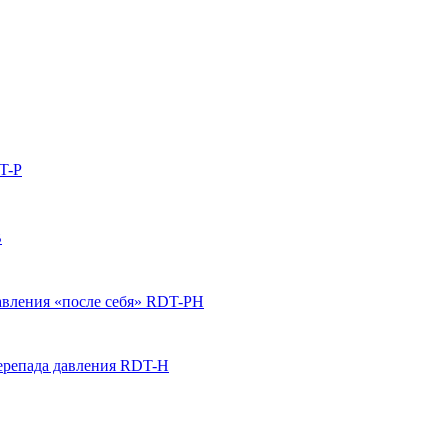
T-P
B
вления «после себя» RDT-PH
ерепада давления RDT-H