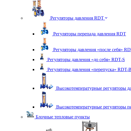
Регуляторы давления RDT
Регуляторы перепада давления RDT
Регуляторы давления «после себя» RD
Регуляторы давления «до себя» RDT-S
Регуляторы давления «перепуска» RDT-
Высокотемпературные регуляторы да
Высокотемпературные регуляторы п
Блочные тепловые пункты