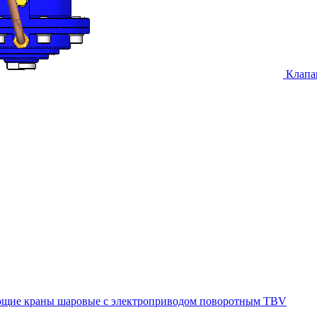
Клапа
щие краны шаровые с электроприводом поворотным TBV