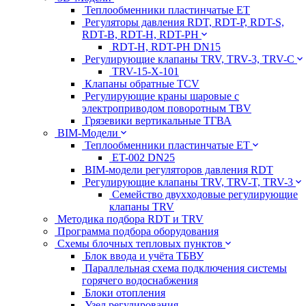
Теплообменники пластинчатые ЕТ
Регуляторы давления RDT, RDT-P, RDT-S,
RDT-B, RDT-H, RDT-PH
RDT-H, RDT-PH DN15
Регулирующие клапаны TRV, TRV-3, TRV-C
TRV-15-X-101
Клапаны обратные TCV
Регулирующие краны шаровые с
электроприводом поворотным TBV
Грязевики вертикальные ТГВА
BIM-Модели
Теплообменники пластинчатые ЕТ
ET-002 DN25
BIM-модели регуляторов давления RDT
Регулирующие клапаны TRV, TRV-T, TRV-3
Семейство двухходовые регулирующие
клапаны TRV
Методика подбора RDT и TRV
Программа подбора оборудования
Схемы блочных тепловых пунктов
Блок ввода и учёта ТБВУ
Параллельная схема подключения системы
горячего водоснабжения
Блоки отопления
Узел регулирования