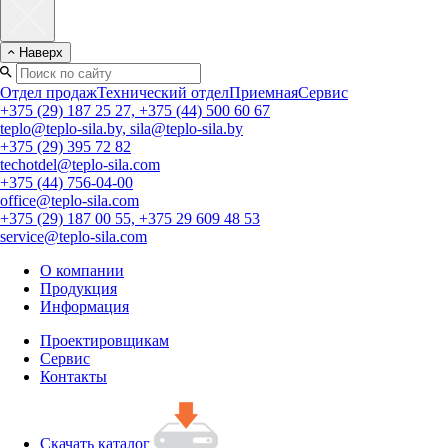
Наверх
Отдел продаж
Технический отдел
Приемная
Сервис
+375 (29) 187 25 27, +375 (44) 500 60 67
teplo@teplo-sila.by, sila@teplo-sila.by
+375 (29) 395 72 82
techotdel@teplo-sila.com
+375 (44) 756-04-00
office@teplo-sila.com
+375 (29) 187 00 55, +375 29 609 48 53
service@teplo-sila.com
О компании
Продукция
Информация
Проектировщикам
Сервис
Контакты
Скачать каталог