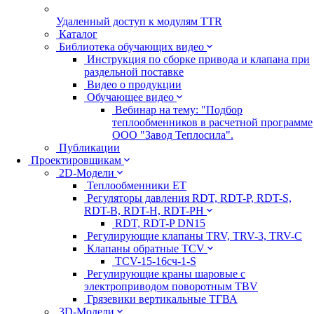
Удаленный доступ к модулям TTR
Каталог
Библиотека обучающих видео
Инструкция по сборке привода и клапана при
раздельной поставке
Видео о продукции
Обучающее видео
Вебинар на тему: "Подбор
теплообменников в расчетной программе
ООО "Завод Теплосила".
Публикации
Проектировщикам
2D-Модели
Теплообменники ЕТ
Регуляторы давления RDT, RDT-P, RDT-S,
RDT-B, RDT-H, RDT-PH
RDT, RDT-P DN15
Регулирующие клапаны TRV, TRV-3, TRV-C
Клапаны обратные TCV
TCV-15-16сч-1-S
Регулирующие краны шаровые с
электроприводом поворотным TBV
Грязевики вертикальные ТГВА
3D-Модели