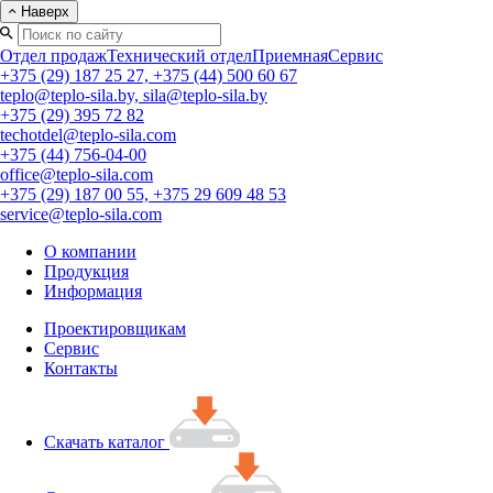
Наверх
Отдел продаж
Технический отдел
Приемная
Сервис
+375 (29) 187 25 27, +375 (44) 500 60 67
teplo@teplo-sila.by, sila@teplo-sila.by
+375 (29) 395 72 82
techotdel@teplo-sila.com
+375 (44) 756-04-00
office@teplo-sila.com
+375 (29) 187 00 55, +375 29 609 48 53
service@teplo-sila.com
О компании
Продукция
Информация
Проектировщикам
Сервис
Контакты
Скачать каталог