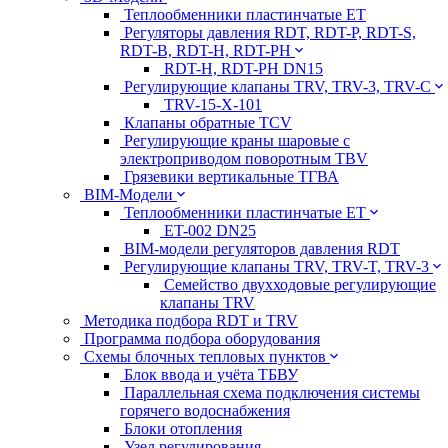
Теплообменники пластинчатые ЕТ
Регуляторы давления RDT, RDT-P, RDT-S,
RDT-B, RDT-H, RDT-PH
RDT-H, RDT-PH DN15
Регулирующие клапаны TRV, TRV-3, TRV-C
TRV-15-X-101
Клапаны обратные TCV
Регулирующие краны шаровые с
электроприводом поворотным TBV
Грязевики вертикальные ТГВА
BIM-Модели
Теплообменники пластинчатые ЕТ
ET-002 DN25
BIM-модели регуляторов давления RDT
Регулирующие клапаны TRV, TRV-T, TRV-3
Семейство двухходовые регулирующие
клапаны TRV
Методика подбора RDT и TRV
Программа подбора оборудования
Схемы блочных тепловых пунктов
Блок ввода и учёта ТБВУ
Параллельная схема подключения системы
горячего водоснабжения
Блоки отопления
Узел регулирования