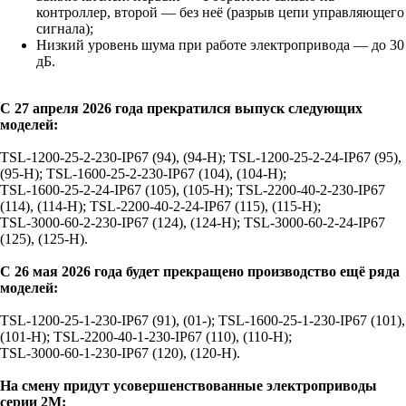
контроллер, второй — без неё (разрыв цепи управляющего
сигнала);
Низкий уровень шума при работе электропривода — до 30
дБ.
С 27 апреля 2026 года прекратился выпуск следующих
моделей:
TSL‑1200‑25‑2‑230‑IP67 (94), (94‑Н); TSL‑1200‑25‑2‑24‑IP67 (95),
(95‑Н); TSL‑1600‑25‑2‑230‑IP67 (104), (104‑Н);
TSL‑1600‑25‑2‑24‑IP67 (105), (105‑Н); TSL‑2200‑40‑2‑230‑IP67
(114), (114‑Н); TSL‑2200‑40‑2‑24‑IP67 (115), (115‑Н);
TSL‑3000‑60‑2‑230‑IP67 (124), (124‑Н); TSL‑3000‑60‑2‑24‑IP67
(125), (125‑Н).
С 26 мая 2026 года будет прекращено производство ещё ряда
моделей:
TSL‑1200‑25‑1‑230‑IP67 (91), (01‑); TSL‑1600‑25‑1‑230‑IP67 (101),
(101‑Н); TSL‑2200‑40‑1‑230‑IP67 (110), (110‑Н);
TSL‑3000‑60‑1‑230‑IP67 (120), (120‑Н).
На смену придут усовершенствованные электроприводы
серии 2M: