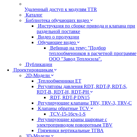
Удаленный доступ к модулям TTR
Каталог
Библиотека обучающих видео
Инструкция по сборке привода и клапана при
раздельной поставке
Видео о продукции
Обучающее видео
Вебинар на тему: "Подбор
теплообменников в расчетной программе
ООО "Завод Теплосила".
Публикации
Проектировщикам
2D-Модели
Теплообменники ЕТ
Регуляторы давления RDT, RDT-P, RDT-S,
RDT-B, RDT-H, RDT-PH
RDT, RDT-P DN15
Регулирующие клапаны TRV, TRV-3, TRV-C
Клапаны обратные TCV
TCV-15-16сч-1-S
Регулирующие краны шаровые с
электроприводом поворотным TBV
Грязевики вертикальные ТГВА
3D-Модели