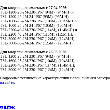
Для моделей, снимаемых с 27.04.2026:
TSL‑1200‑25‑2M‑230‑IP67 (94М), (94М‑Н) и
TSL‑1200‑25‑2M‑24‑IP67 (95М), (95М‑Н);
TSL‑1600‑25‑2M‑230‑IP67 (104М), (104М‑Н) и
TSL‑1600‑25‑2M‑24‑IP67 (105М), (105М‑Н);
TSL‑2200‑40‑2M‑230‑IP67 (114М), (114М‑Н) и
TSL‑2200‑40‑2M‑24‑IP67 (115М), (115М‑Н);
TSL‑3000‑60‑2M‑230‑IP67 (124М), (124М‑Н) и
TSL‑3000‑60‑2M‑24‑IP67 (125М), (125М‑Н).
Для моделей, снимаемых с 26.05.2026:
TSL‑1200‑25‑2M‑230‑IP67 (94М), (94М‑Н);
TSL‑1600‑25‑2M‑230‑IP67 (104M), (104M‑H);
TSL‑2200‑40‑2M‑230‑IP67 (114М), (114М‑Н);
TSL‑3000‑60‑2M‑230‑IP67 (124М), (124М‑Н).
Подробные технические характеристики новой линейки электр
на сайте
.